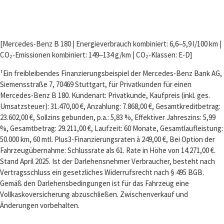
[Mercedes-Benz B 180 | Energieverbrauch kombiniert: 6,6‒5,9 l/100 km |
CO₂-Emissionen kombiniert: 149‒134 g/km | CO₂-Klassen: E-D]
¹Ein freibleibendes Finanzierungsbeispiel der Mercedes-Benz Bank AG,
Siemensstraße 7, 70469 Stuttgart, für Privatkunden für einen
Mercedes-Benz B 180. Kundenart: Privatkunde, Kaufpreis (inkl. ges.
Umsatzsteuer): 31.470,00 €, Anzahlung: 7.868,00 €, Gesamtkreditbetrag:
23.602,00 €, Sollzins gebunden, p.a.: 5,83 %, Effektiver Jahreszins: 5,99
%, Gesamtbetrag: 29.211,00 €, Laufzeit: 60 Monate, Gesamtlaufleistung:
50.000 km, 60 mtl. Plus3-Finanzierungsraten à 249,00 €, Bei Option der
Fahrzeugübernahme: Schlussrate als 61. Rate in Höhe von 14.271,00 €.
Stand April 2025. Ist der Darlehensnehmer Verbraucher, besteht nach
Vertragsschluss ein gesetzliches Widerrufsrecht nach § 495 BGB.
Gemäß den Darlehensbedingungen ist für das Fahrzeug eine
Vollkaskoversicherung abzuschließen. Zwischenverkauf und
Änderungen vorbehalten.