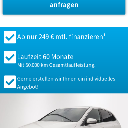
anfragen
Ab nur 249 € mtl. finanzieren¹
Laufzeit 60 Monate
Mit 50.000 km Gesamtlaufleistung.
Gerne erstellen wir Ihnen ein individuelles
Angebot!