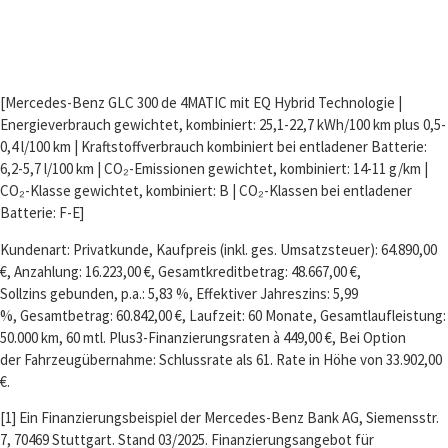
[Mercedes-Benz GLC 300 de 4MATIC mit EQ Hybrid Technologie |
Energieverbrauch gewichtet, kombiniert: 25,1-22,7 kWh/100 km plus 0,5-
0,4 l/100 km | Kraftstoffverbrauch kombiniert bei entladener Batterie:
6,2-5,7 l/100 km | CO₂-Emissionen gewichtet, kombiniert: 14-11 g/km |
CO₂-Klasse gewichtet, kombiniert: B | CO₂-Klassen bei entladener
Batterie: F-E]
Kundenart: Privatkunde, Kaufpreis (inkl. ges. Umsatzsteuer): 64.890,00
€, Anzahlung: 16.223,00 €, Gesamtkreditbetrag: 48.667,00 €,
Sollzins gebunden, p.a.: 5,83 %, Effektiver Jahreszins: 5,99
%, Gesamtbetrag: 60.842,00 €, Laufzeit: 60 Monate, Gesamtlaufleistung:
50.000 km, 60 mtl. Plus3-Finanzierungsraten à 449,00 €, Bei Option
der Fahrzeugübernahme: Schlussrate als 61. Rate in Höhe von 33.902,00
€.
[1] Ein Finanzierungsbeispiel der Mercedes-Benz Bank AG, Siemensstr.
7, 70469 Stuttgart. Stand 03/2025. Finanzierungsangebot für