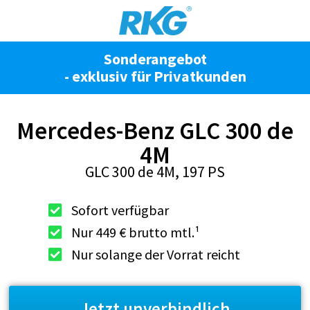
Inhalt
springen
Sonderangebot
- exklusiv für Privatkunden
Mercedes-Benz GLC 300 de
4M
GLC 300 de 4M, 197 PS
Sofort verfügbar
Nur 449 € brutto mtl.¹
Nur solange der Vorrat reicht
Jetzt unverbindlich